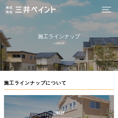
ホーム
施工ラインナップ
会社概要
LINEUP
施工ラインナップ
施工までの流れ
料金表
施工ラインナップについて
選ばれる理由
外壁塗装・屋根塗装