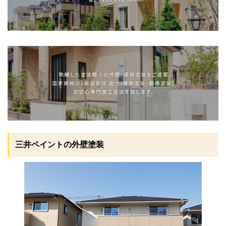
防水塗装
特殊塗装
失敗しないために
リフォーム
塗料の紹介
お問い合わせ
三井ペイントの外壁塗装
プライバシーポリシー
最新情報
スタッフブログ